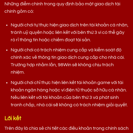
Những điểm chính trong quy định bảo mật giao dịch tài
chính gồm có:
Người chơi tự thực hiện giao dịch trên tài khoản cá nhân,
tránh uỷ quyền hoặc liên kết với bên thứ 3 vì có thể gây
rò rỉ thông tin hoặc chiếm đoạt tài sản.
Người chơi có trách nhiệm cung cấp và kiểm soát độ
chính xác về thông tin giao dịch cung cấp cho nhà cái.
Trường hợp nhầm lẫn, 98Win sẽ không chịu trách
nhiệm.
Người chơi chỉ thực hiện liên kết tài khoản game với tài
khoản ngân hàng hoặc ví điện tử thuộc sở hữu cá nhân.
Nếu liên kết với tài khoản của bên thứ 3 và phát sinh
tranh chấp, nhà cái sẽ không có trách nhiệm giải quyết.
Lời kết
Trên đây là chia sẻ chi tiết các điều khoản trong chính sách