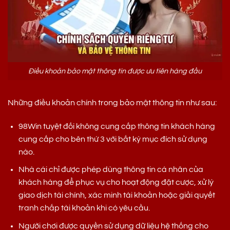
Điều khoản bảo mật thông tin được ưu tiên hàng đầu
Những điều khoản chính trong bảo mật thông tin như sau:
98Win tuyệt đối không cung cấp thông tin khách hàng
cung cấp cho bên thứ 3 với bất kỳ mục đích sử dụng
nào.
Nhà cái chỉ được phép dùng thông tin cá nhân của
khách hàng để phục vụ cho hoạt động đặt cược, xử lý
giao dịch tài chính, xác minh tài khoản hoặc giải quyết
tranh chấp tài khoản khi có yêu cầu.
Người chơi được quyền sử dụng dữ liệu hệ thống cho