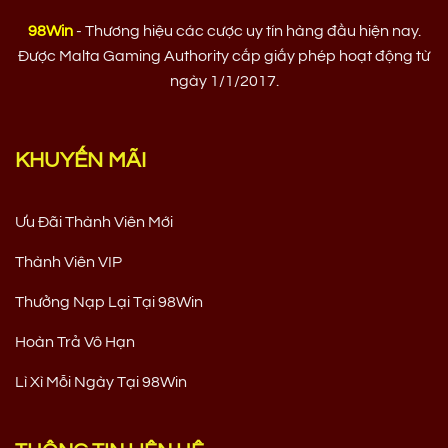
98Win
- Thương hiệu các cược uy tín hàng đầu hiện nay.
Được Malta Gaming Authority cấp giấy phép hoạt động từ
ngày 1/1/2017.
KHUYẾN MÃI
Ưu Đãi Thành Viên Mới
Thành Viên VIP
Thưởng Nạp Lại Tại 98Win
Hoàn Trả Vô Hạn
Lì Xì Mỗi Ngày Tại 98Win