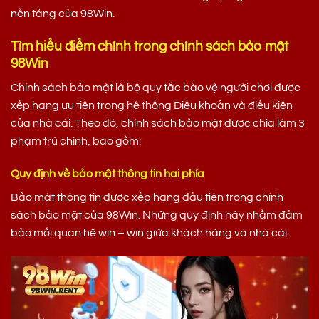
nền tảng của 98Win.
Tìm hiểu điểm chính trong chính sách bảo mật
98Win
Chính sách bảo mật là bộ quy tắc bảo vệ người chơi được
xếp hạng ưu tiên trong hệ thống Điều khoản và điều kiện
của nhà cái. Theo đó, chính sách bảo mật được chia làm 3
phạm trù chính, bao gồm:
Quy định về bảo mật thông tin hai phía
Bảo mật thông tin được xếp hạng đầu tiên trong chính
sách bảo mật của 98Win. Những quy định này nhằm đảm
bảo mối quan hệ win – win giữa khách hàng và nhà cái.