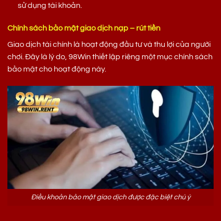
sử dụng tài khoản.
Chính sách bảo mật giao dịch nạp – rút tiền
Giao dịch tài chính là hoạt động đầu tư và thu lợi của người
chơi. Đây là lý do, 98Win thiết lập riêng một mục chính sách
bảo mật cho hoạt động này.
Điều khoản bảo mật giao dịch được đặc biệt chú ý