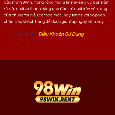
bảo mật 98Win. Mong rằng thông tin này sẽ giúp bạn nắm
rõ luật chơi và thành công phá đảo trò chơi trên nền tảng
của chúng tôi. Nếu có thắc mắc, hãy liên hệ với bộ phận
chăm sóc khách hàng để được giải đáp ngay hôm nay.
Xem thêm:
Điều Khoản Sử Dụng