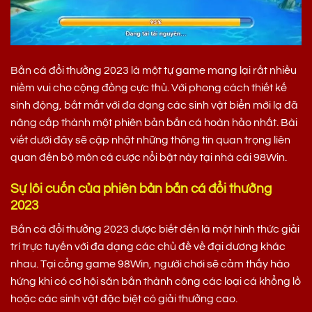
Bắn cá đổi thưởng 2023 là một tự game mang lại rất nhiều
niềm vui cho cộng đồng cực thủ. Với phong cách thiết kế
sinh động, bắt mắt với đa dạng các sinh vật biển mới lạ đã
nâng cấp thành một phiên bản bắn cá hoàn hảo nhất. Bài
viết dưới đây sẽ cập nhật những thông tin quan trọng liên
quan đến bộ môn cá cược nổi bật này tại nhà cái 98Win.
Sự lôi cuốn của phiên bản bắn cá đổi thưởng
2023
Bắn cá đổi thưởng 2023 được biết đến là một hình thức giải
trí trực tuyến với đa dạng các chủ đề về đại dương khác
nhau. Tại cổng game 98Win, người chơi sẽ cảm thấy hào
hứng khi có cơ hội săn bắn thành công các loại cá khổng lồ
hoặc các sinh vật đặc biệt có giải thưởng cao.