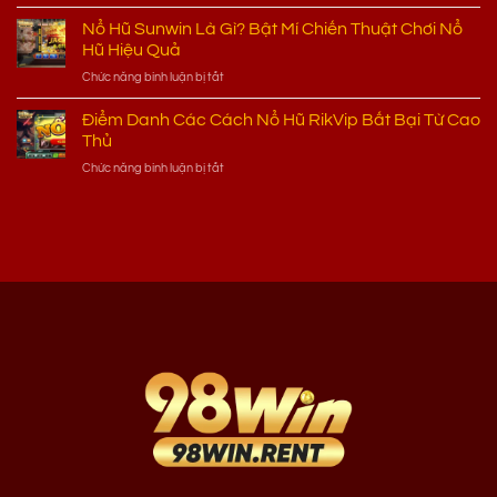
Tổng
Hũ
Cho
Hợp
Nổ Hũ Sunwin Là Gì? Bật Mí Chiến Thuật Chơi Nổ
Tặng
Tân
Các
Code
Hũ Hiệu Quả
Thủ
Cổng
Tân
ở
Chức năng bình luận bị tắt
Game
Thủ
Nổ
Quốc
Hot
Hũ
Điểm Danh Các Cách Nổ Hũ RikVip Bất Bại Từ Cao
Tế
Nhất
Sunwin
Nổ
Thủ
2024
Là
Hũ
ở
Chức năng bình luận bị tắt
Gì?
Uy
Điểm
Bật
Tín
Danh
Mí
Hiện
Các
Chiến
Nay
Cách
Thuật
Nổ
Chơi
Hũ
Nổ
RikVip
Hũ
Bất
Hiệu
Bại
Quả
Từ
Cao
Thủ