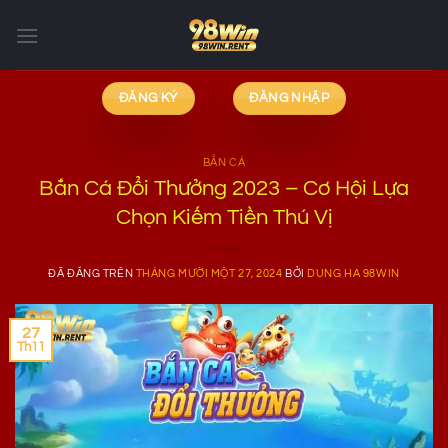
Chuyển
đến
nội
dung
ĐĂNG KÝ
ĐĂNG NHẬP
BẮN CÁ
Bắn Cá Đổi Thưởng 2023 – Cơ Hội Lựa
Chọn Kiếm Tiền Thú Vị
ĐÃ ĐĂNG TRÊN
THÁNG MƯỜI MỘT 27, 2024
BỞI
DUNG HA 98WIN
27
Th11