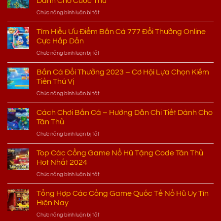
Dành Cho Cươc Thủ
ở
Chức năng bình luận bị tắt
Game
Bắn
Tìm Hiểu Ưu Điểm Bắn Cá 777 Đổi Thưởng Online
Cá
Cực Hấp Dẫn
4
ở
Chức năng bình luận bị tắt
Người
Tìm
Chơi
Hiểu
Bắn Cá Đổi Thưởng 2023 – Cơ Hội Lựa Chọn Kiếm
–
Ưu
Tựa
Tiền Thú Vị
Điểm
Game
ở
Chức năng bình luận bị tắt
Bắn
Thú
Bắn
Cá
Vị
Cá
Cách Chơi Bắn Cá – Hướng Dẫn Chi Tiết Dành Cho
777
Dành
Đổi
Đổi
Tân Thủ
Cho
Thưởng
Thưởng
Cươc
ở
Chức năng bình luận bị tắt
2023
Online
Thủ
Cách
–
Cực
Chơi
Top Các Cổng Game Nổ Hũ Tặng Code Tân Thủ
Cơ
Hấp
Bắn
Hội
Hot Nhất 2024
Dẫn
Cá
Lựa
ở
Chức năng bình luận bị tắt
–
Chọn
Top
Hướng
Kiếm
Các
Tổng Hợp Các Cổng Game Quốc Tế Nổ Hũ Uy Tín
Dẫn
Tiền
Cổng
Chi
Hiện Nay
Thú
Game
Tiết
Vị
ở
Chức năng bình luận bị tắt
Nổ
Dành