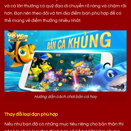
và cá lớn thường có quỹ đạo di chuyển rõ ràng và chậm rãi
hơn. Bọn nên theo dõi và tìm địa điểm bán phù hợp để có
thể mang về điểm thưởng nhiều nhất.
Hướng dẫn cách chơi bắn cá hay
Thay đổi loại đạn phù hợp
Nếu như bạn đã có những mục tiêu riêng cho bản thân thì