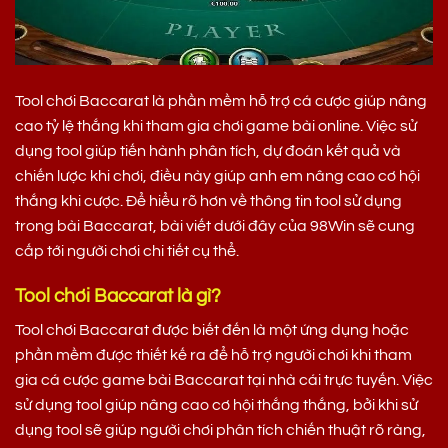
Tool chơi Baccarat là phần mềm hỗ trợ cá cược giúp nâng
cao tỷ lệ thắng khi tham gia chơi game bài online. Việc sử
dụng tool giúp tiến hành phân tích, dự đoán kết quả và
chiến lược khi chơi, điều này giúp anh em nâng cao cơ hội
thắng khi cược. Để hiểu rõ hơn về thông tin tool sử dụng
trong bài Baccarat, bài viết dưới đây của 98Win sẽ cung
cấp tới người chơi chi tiết cụ thể.
Tool chơi Baccarat là gì?
Tool chơi Baccarat được biết đến là một ứng dụng hoặc
phần mềm được thiết kế ra để hỗ trợ người chơi khi tham
gia cá cược game bài Baccarat tại nhà cái trực tuyến. Việc
sử dụng tool giúp nâng cao cơ hội thắng thắng, bởi khi sử
dụng tool sẽ giúp người chơi phân tích chiến thuật rõ ràng,