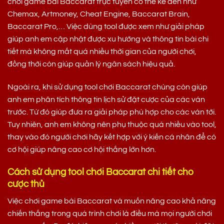
chơi game bài Baccarat trực tuyến có thể kể đến như
Chemax, Artmoney, Cheat Engine, Baccarat Brain,
Baccarat Pro,… Việc dùng tool được xem như giải pháp
giúp anh em cập nhật được xu hướng và thông tin bài chi
tiết mà không mất quá nhiều thời gian của người chơi,
đồng thời còn giúp quản lý ngân sách hiệu quả.
Ngoài ra, khi sử dụng tool chơi Baccarat chúng còn giúp
anh em phân tích thông tin lịch sử đặt cược của các ván
trước. Từ đó giúp đưa ra giải pháp phù hợp cho các ván tới.
Tuy nhiên, anh em không nên phụ thuộc quá nhiều vào tool,
thay vào đó người chơi hãy kết hợp với ý kiến cá nhân để có
cơ hội giúp nâng cao cơ hội thắng lớn hơn.
Cách sử dụng tool chơi Baccarat chi tiết cho
cược thủ
Việc chơi game bài Baccarat và muốn nâng cao khả năng
chiến thắng trong quá trình chơi là điều mà mọi người chơi