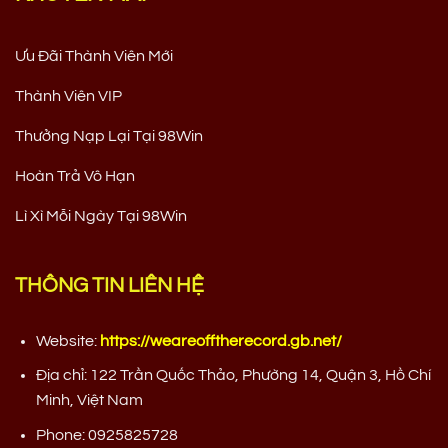
Ưu Đãi Thành Viên Mới
Thành Viên VIP
Thưởng Nạp Lại Tại 98Win
Hoàn Trả Vô Hạn
Lì Xì Mỗi Ngày Tại 98Win
THÔNG TIN LIÊN HỆ
Website:
https://weareofftherecord.gb.net/
Địa chỉ:
122 Trần Quốc Thảo, Phường 14, Quận 3, Hồ Chí
Minh, Việt Nam
Phone:
0925825728